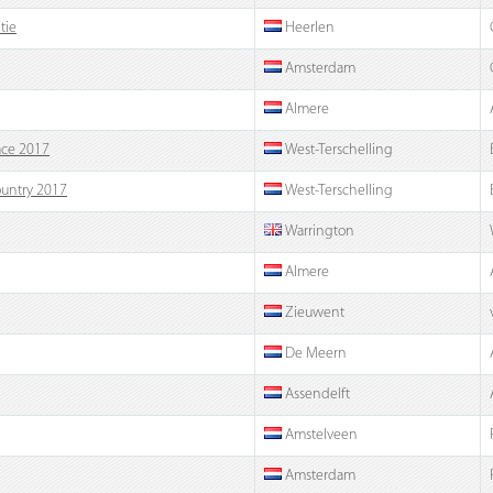
tie
Heerlen
Amsterdam
Almere
ace 2017
West-Terschelling
ountry 2017
West-Terschelling
Warrington
Almere
Zieuwent
De Meern
Assendelft
Amstelveen
Amsterdam