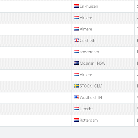
Enkhuizen
Almere
Almere
Culcheth
amsterdam
Mosman , NSW
Almere
STOCKHOLM
Westfield , IN
Utrecht
Rotterdam