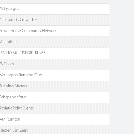
AV Lycurgus
Air Products Crewe 10k
Power House Community Network
MeentRun
ULVSJÖ MULTISPORT KLUBB
AV Suomi
Warrington Running Club
Running Matters
Schapendriftrun
Athletic Point Events
Ken Rushton
Helden van Zeist