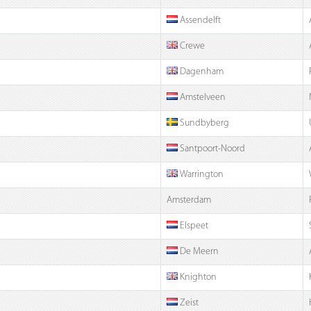
Assendelft
Crewe
Dagenham
Amstelveen
Sundbyberg
Santpoort-Noord
Warrington
Amsterdam
Elspeet
De Meern
Knighton
Zeist