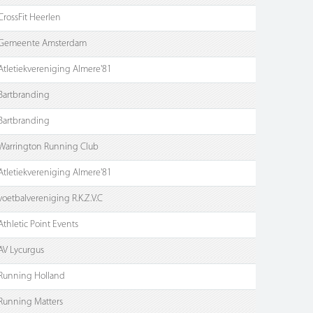
CrossFit Heerlen
Gemeente Amsterdam
Atletiekvereniging Almere'81
Bartbranding
Bartbranding
Warrington Running Club
Atletiekvereniging Almere'81
voetbalvereniging R.K.Z.V.C
Athletic Point Events
AV Lycurgus
Running Holland
Running Matters