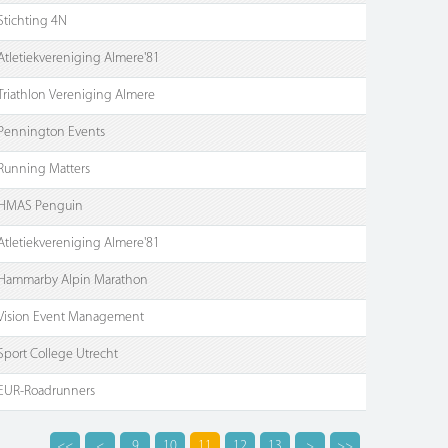
Stichting 4N
Atletiekvereniging Almere'81
Triathlon Vereniging Almere
Pennington Events
Running Matters
HMAS Penguin
Atletiekvereniging Almere'81
Hammarby Alpin Marathon
Vision Event Management
Sport College Utrecht
EUR-Roadrunners
<<
<
9
10
11
12
13
>
>>