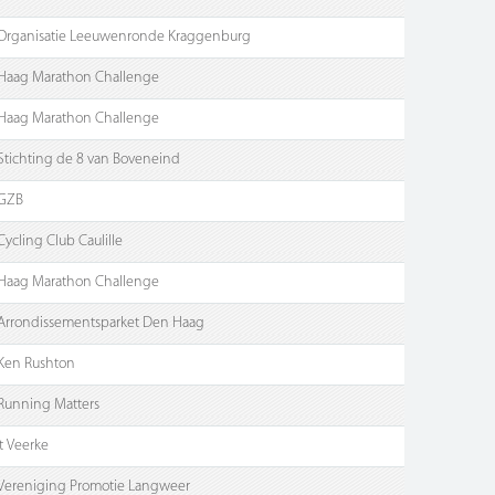
Organisatie Leeuwenronde Kraggenburg
Haag Marathon Challenge
Haag Marathon Challenge
Stichting de 8 van Boveneind
GZB
Cycling Club Caulille
Haag Marathon Challenge
Arrondissementsparket Den Haag
Ken Rushton
Running Matters
't Veerke
Vereniging Promotie Langweer