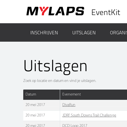
EventKit
INSCHRIJVEN
UITSLAGEN
ORGANI
Uitslagen
Zoek op locatie en datum en vind je uitslagen.
Datum
Evenement
20 mei 2017
DivaRun
20 mei 2017
JDRF South Downs Trail Challenge
20 mei 2017
DCD Loop 2017