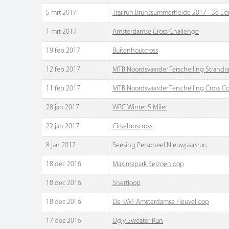
5 mrt 2017
Trailrun Brunssummerheide 2017 - 3e Edi
1 mrt 2017
Amsterdamse Cross Challenge
19 feb 2017
Buitenhoutcross
12 feb 2017
MTB Noordsvaarder Terschelling Strandr
11 feb 2017
MTB Noordsvaarder Terschelling Cross C
28 jan 2017
WRC Winter 5 Miler
22 jan 2017
Cirkelboscross
8 jan 2017
Seesing Personeel Nieuwjaarsrun
18 dec 2016
Maximapark Seizoenloop
18 dec 2016
Snertloop
18 dec 2016
De KWF Amsterdamse Heuvelloop
17 dec 2016
Ugly Sweater Run