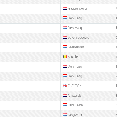
kraggenburg
Den Haag
Den Haag
Boven-Leeuwen
Veenendaal
Kaulille
Den Haag
Den Haag
CLAYTON
Amsterdam
Oud Gastel
Langweer