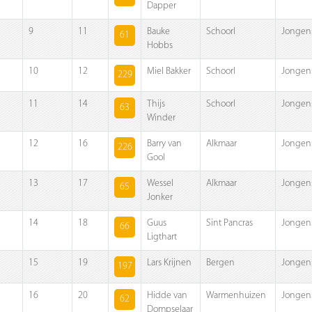
Dapper
9
11
Bauke
Schoorl
Jongen
61
Hobbs
10
12
Miel Bakker
Schoorl
Jongen
229
11
14
Thijs
Schoorl
Jongen
63
Winder
12
16
Barry van
Alkmaar
Jongen
226
Gool
13
17
Wessel
Alkmaar
Jongen
65
Jonker
14
18
Guus
Sint Pancras
Jongen
66
Ligthart
15
19
Lars Krijnen
Bergen
Jongen
197
16
20
Hidde van
Warmenhuizen
Jongen
62
Dompselaar