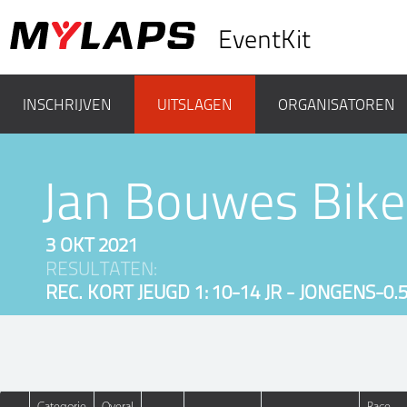
EventKit
INSCHRIJVEN
UITSLAGEN
ORGANISATOREN
Jan Bouwes Bike
3 OKT 2021
RESULTATEN:
REC. KORT JEUGD 1: 10-14 JR - JONGENS-0