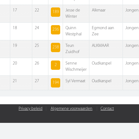
17
22
Jesse de
Alkmaar
Jongen
189
Winter
18
24
Quinn
Egmond aan
Jongen
236
Westphal
Zee
19
25
Teun
ALKMAAR
Jongen
238
Zuidhof
20
26
Senne
Oudkarspel
Jongen
2
Wischmeijer
21
27
Syl Vermaat
Oudkarspel
Jongen
194
Privacy beleid
|
Algemene voorwaarden
|
Contact