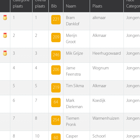
Categorie
Overal
Race
plaats
plaats
Bib
Naam
Plaats
Categor
1
1
Bram
alkmaar
Jongen
221
Danklof
2
2
Merijn
Alkmaar
Jongen
209
Groot
3
3
Mik Grijze
Heerhugowaard
Jongen
246
4
4
Jarne
Wognum
Jongen
206
Feenstra
5
5
Tim Sikma
Alkmaar
Jongen
219
6
7
Mark
Koedijk
Jongen
64
Dieleman
7
8
Tiemen
Warmenhuizen
Jongen
254
Pronk
8
10
Casper
Schoorl
Jongen
60