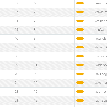
12
6
ismail nv
13
7
esalan n
14
7
amina sh
15
8
soufyan 
16
8
nouhela 
17
9
doua nvt
18
10
kaoutar 
19
11
Nada bo
20
9
halil do
21
12
asma nvt
22
10
adel nvt
23
13
fatima a