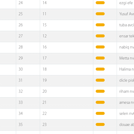
24
14
ezgi efe
25
11
Yusuf Av
26
15
tuba avci
27
12
ensar te
28
16
nabiq nv
29
17
Metta nv
30
18
Halima n
31
19
dicle pis
32
20
riham nv
33
21
amesa n
34
22
selen nv
35
23
douae a