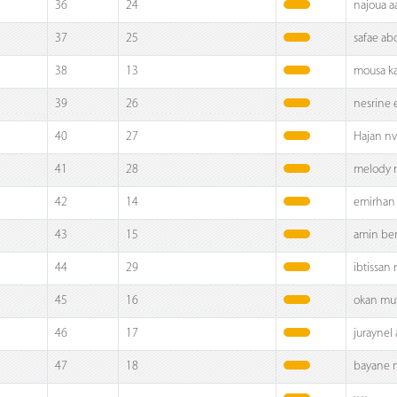
36
24
najoua a
37
25
safae a
38
13
mousa ka
39
26
nesrine 
40
27
Hajan nv
41
28
melody 
42
14
emirhan
43
15
amin be
44
29
ibtissan
45
16
okan mut
46
17
juraynel
47
18
bayane 