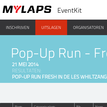
EventKit
INSCHRIJVEN
UITSLAGEN
ORGANISATOREN
Pop-Up Run - Fre
21 MEI 2014
RESULTATEN:
POP-UP RUN FRESH IN DE LES WHILTZANG