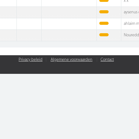
x x
aysenus 
ahlaim 
Nouredd
Privacy beleid
|
Algemene voorwaarden
|
Contact