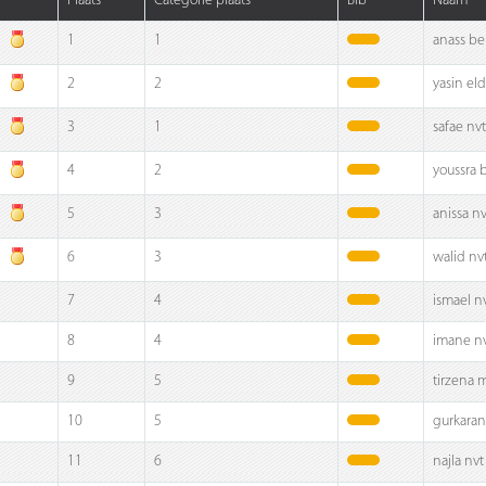
Plaats
Categorie plaats
Bib
Naam
1
1
anass b
2
2
yasin eld
3
1
safae nvt
4
2
youssra 
5
3
anissa nv
6
3
walid nv
7
4
ismael n
8
4
imane n
9
5
tirzena 
10
5
gurkaran
11
6
najla nvt