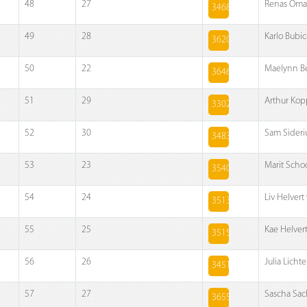
48
27
Renas Oma
3468
49
28
Karlo Bubic
3620
50
22
Maelynn B
3646
51
29
Arthur Kop
3302
52
30
Sam Sideri
3483
53
23
Marit Scho
3540
54
24
Liv Helvert
3513
55
25
Kae Helver
3515
56
26
Julia Licht
3451
57
27
Sascha Sac
3655