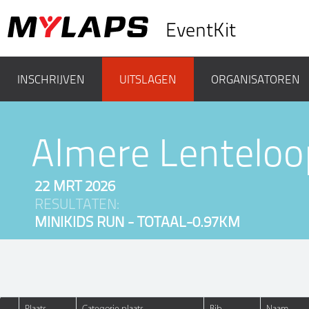
EventKit
INSCHRIJVEN
UITSLAGEN
ORGANISATOREN
Almere Lenteloo
22 MRT 2026
RESULTATEN:
MINIKIDS RUN - TOTAAL-0.97KM