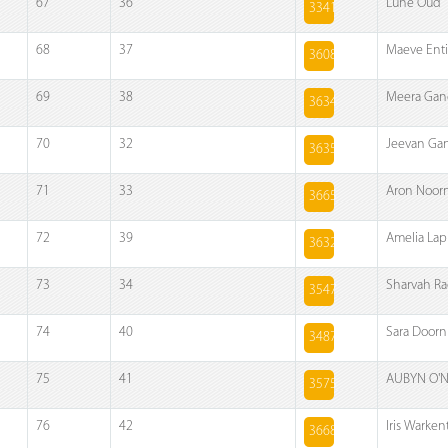
67
36
Lune Oud
3341
68
37
Maeve Enti
3608
69
38
Meera Gan
3634
70
32
Jeevan Ga
3635
71
33
Aron Noor
3665
72
39
Amelia Lapi
3632
73
34
Sharvah Ra
3547
74
40
Sara Doorn
3487
75
41
AUBYN O'Ne
3575
76
42
Iris Warken
3668