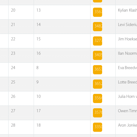
20
13
Kylian Klas
3567
21
14
Levi Sideri
3482
22
15
Jim Hoekse
3277
23
16
Ilan Noor
3405
24
8
Eva Breedv
3653
25
9
Lotte Bree
3652
26
10
Julia Horn 
3564
27
17
Owen Tim
3576
28
18
Aron Jonke
3350