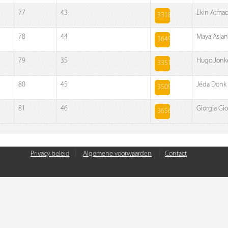
77
43
Ekin Atmac
3318
78
44
Maya Aslan
3649
79
35
Hugo Jonk
3351
80
45
Jéda Donk 
3509
81
46
Giorgia Gio
3656
Privacy beleid
|
Algemene voorwaarden
|
Contact