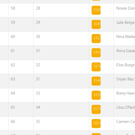
58
28
Novée Don
3508
59
29
Julie Betg
3645
60
30
Nina Warke
3423
61
31
Arina Gara
3442
62
32
Elise Burge
3478
63
31
Sriyan Rao 
3546
64
33
Romy Hee
3436
65
34
Lilou O'Neil
3574
66
35
Carmen C
3654