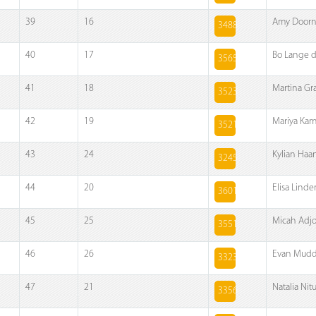
39
16
Amy Doorn
3488
40
17
Bo Lange 
3565
41
18
Martina G
3523
42
19
Mariya Ka
3521
43
24
Kylian Haa
3245
44
20
Elisa Lind
3601
45
25
Micah Adjo
3551
46
26
Evan Mud
3323
47
21
Natalia Nit
3356