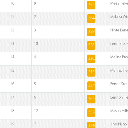
10
9
Mees Helve
3514
11
2
Malaika Wi
3644
12
3
Ninte Een
3589
13
10
Lenn Stoe
3282
14
4
Melina Pre
3362
15
11
Menno He
3437
16
5
Fenna Sto
3379
17
6
Lennon He
3615
18
12
Mason Hilh
3528
19
7
Jinn Pijloo
3240