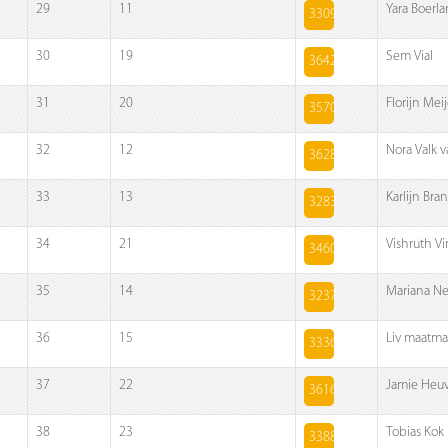
29
11
Yara Boerl
3309
30
19
Sem Vial
3642
31
20
Florijn Meij
3570
32
12
Nora Valk 
3628
33
13
Karlijn Br
3283
34
21
Vishruth V
3460
35
14
Mariana Ne
3237
36
15
Liv maatm
3336
37
22
Jamie Heuv
3616
38
23
Tobias Kok
3388