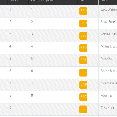
Plaats
Categorie plaats
Bib
Naam
1
1
Jaxx Waterv
3619
2
2
Boaz Broe
3626
3
3
Tobias Rijk
3281
4
4
Milles Krui
3315
5
5
Mas Oud
3342
6
6
Borna Bubi
3622
7
7
Noam Dess
3430
8
8
Abel Tas
3607
9
1
Tess Koot
3254