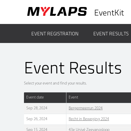
EventKit
EVENT REGISTRATION
EVENT RESULTS
Event Results
Select your event and find your results.
Event date
Event
Sep 28, 2024
Bergermeerrun 2024
Sep 26, 2024
Recht in Beweging 2024
Sep 15, 2024
43e Univé Zeevangsloop