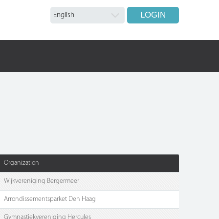
LOGIN
Organization
Wijkvereniging Bergermeer
Arrondissementsparket Den Haag
Gymnastiekvereniging Hercules