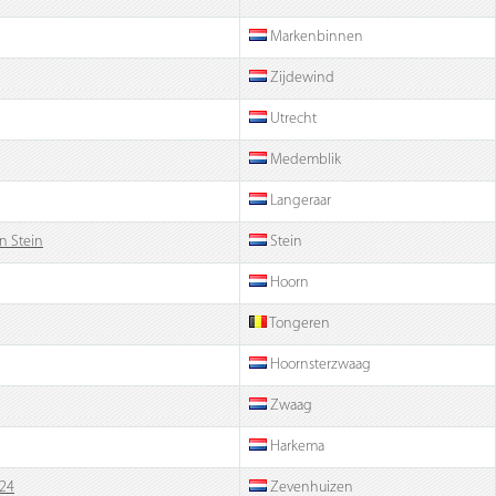
Markenbinnen
Zijdewind
Utrecht
Medemblik
Langeraar
on Stein
Stein
Hoorn
Tongeren
Hoornsterzwaag
Zwaag
Harkema
024
Zevenhuizen