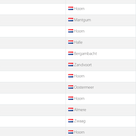
Hoorn
Mantgum
Hoorn
Halle
Bergambacht
Zandvoort
Hoorn
Oostermeer
Hoorn
Almere
Zwaag
Hoorn