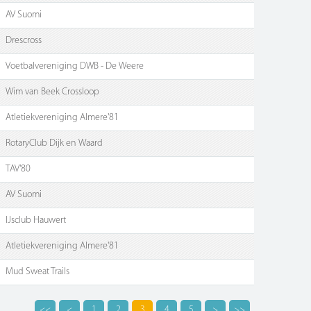
AV Suomi
Drescross
Voetbalvereniging DWB - De Weere
Wim van Beek Crossloop
Atletiekvereniging Almere'81
RotaryClub Dijk en Waard
TAV'80
AV Suomi
IJsclub Hauwert
Atletiekvereniging Almere'81
Mud Sweat Trails
<<
<
1
2
3
4
5
>
>>