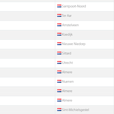
Santpoort-Noord
Ter Aar
Amstelveen
Koedijk
Nieuwe Niedorp
Sittard
Utrecht
Almere
Nuenen
Almere
Almere
Sint-Michielsgestel