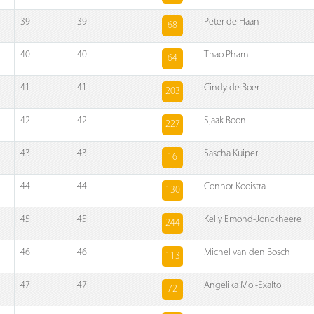
39
39
Peter de Haan
68
40
40
Thao Pham
64
41
41
Cindy de Boer
203
42
42
Sjaak Boon
227
43
43
Sascha Kuiper
16
44
44
Connor Kooistra
130
45
45
Kelly Emond-Jonckheere
244
46
46
Michel van den Bosch
113
47
47
Angélika Mol-Exalto
72