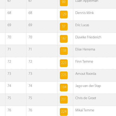
67
67
Luan Appelman
99
68
68
Dennis Mink
129
69
69
Eric Lucas
37
70
70
Duveke Friederich
167
71
71
Elise Herrema
138
72
72
Finn Temme
223
73
73
Arnout Roorda
225
74
74
Jago van der Stap
104
75
75
Chris de Groot
231
76
76
Mikai Temme
224