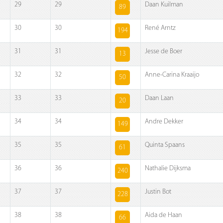
29
29
Daan Kuilman
89
30
30
René Arntz
194
31
31
Jesse de Boer
13
32
32
Anne-Carina Kraaijo
50
33
33
Daan Laan
20
34
34
Andre Dekker
149
35
35
Quinta Spaans
61
36
36
Nathalie Dijksma
240
37
37
Justin Bot
228
38
38
Aida de Haan
66