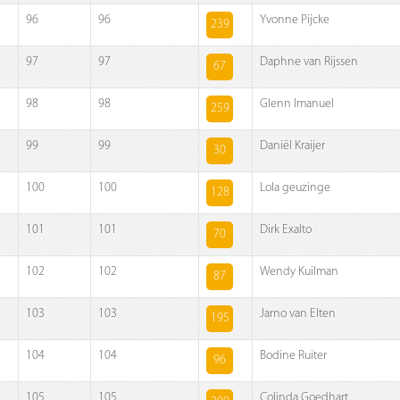
96
96
Yvonne Pijcke
239
97
97
Daphne van Rijssen
67
98
98
Glenn Imanuel
259
99
99
Daniël Kraijer
30
100
100
Lola geuzinge
128
101
101
Dirk Exalto
70
102
102
Wendy Kuilman
87
103
103
Jarno van Elten
195
104
104
Bodine Ruiter
96
105
105
Colinda Goedhart