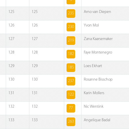
125
125
Arno van Diepen
235
126
126
Yvon Mol
230
127
127
Zana Kaarsemaker
219
128
128
Faye Montenegro
182
129
129
Loes Ekhart
185
130
130
Rosanne Bisschop
237
131
131
Karin Mollers
122
132
132
Nic Wentink
77
133
133
Angelique Badal
263