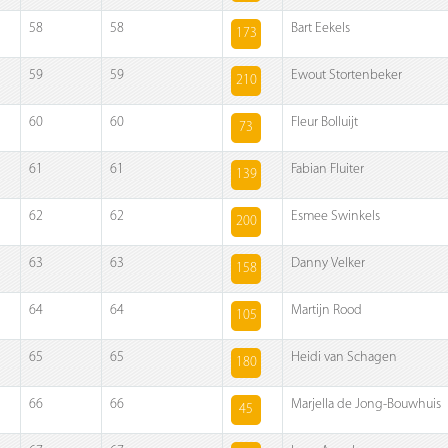
58
58
Bart Eekels
173
59
59
Ewout Stortenbeker
210
60
60
Fleur Bolluijt
73
61
61
Fabian Fluiter
139
62
62
Esmee Swinkels
200
63
63
Danny Velker
158
64
64
Martijn Rood
105
65
65
Heidi van Schagen
180
66
66
Marjella de Jong-Bouwhuis
45