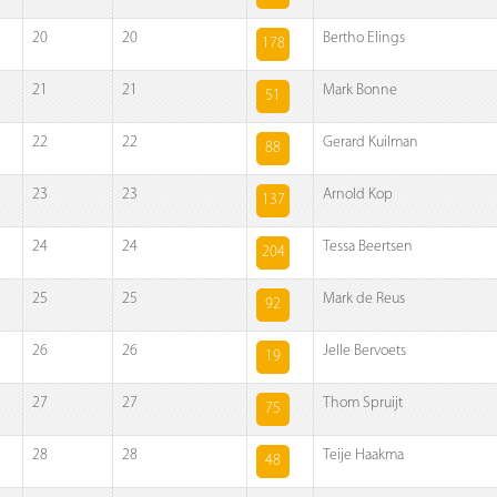
20
20
Bertho Elings
178
21
21
Mark Bonne
51
22
22
Gerard Kuilman
88
23
23
Arnold Kop
137
24
24
Tessa Beertsen
204
25
25
Mark de Reus
92
26
26
Jelle Bervoets
19
27
27
Thom Spruijt
75
28
28
Teije Haakma
48