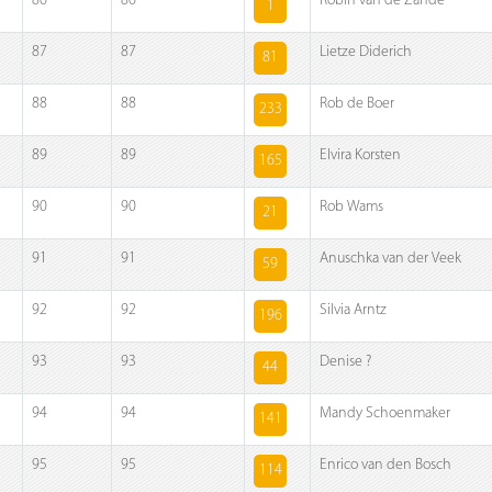
86
86
Robin van de Zande
1
87
87
Lietze Diderich
81
88
88
Rob de Boer
233
89
89
Elvira Korsten
165
90
90
Rob Wams
21
91
91
Anuschka van der Veek
59
92
92
Silvia Arntz
196
93
93
Denise ?
44
94
94
Mandy Schoenmaker
141
95
95
Enrico van den Bosch
114