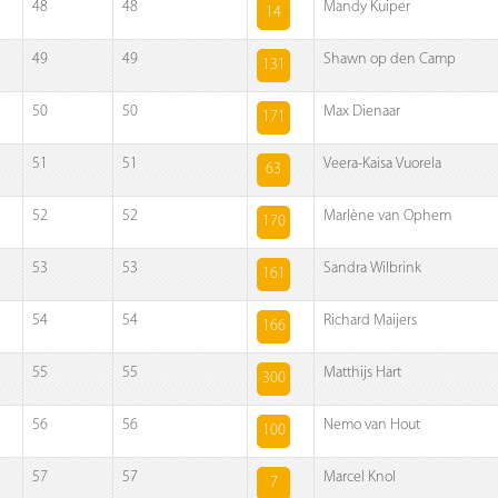
48
48
Mandy Kuiper
14
49
49
Shawn op den Camp
131
50
50
Max Dienaar
171
51
51
Veera-Kaisa Vuorela
63
52
52
Marlène van Ophem
170
53
53
Sandra Wilbrink
161
54
54
Richard Maijers
166
55
55
Matthijs Hart
300
56
56
Nemo van Hout
100
57
57
Marcel Knol
7