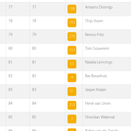
77
77
Amarins Dronrijp
188
78
78
Thijs Voorn
183
79
79
Remco Fritz
220
80
80
Tom Souverein
163
81
81
Natalia Lennings
53
82
82
Bas Bouwhuis
4
83
83
Jasper Kraijer
31
84
84
Henk van Unen
253
85
85
Sheridan Waterval
2