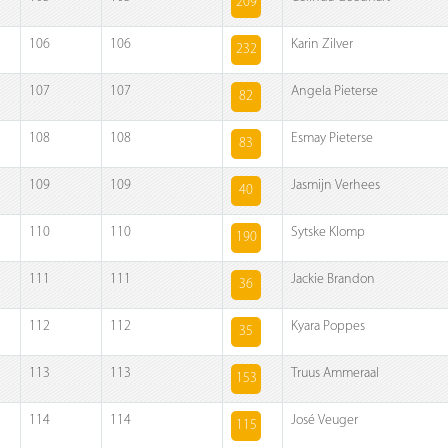
209
106
106
Karin Zilver
232
107
107
Angela Pieterse
82
108
108
Esmay Pieterse
83
109
109
Jasmijn Verhees
40
110
110
Sytske Klomp
190
111
111
Jackie Brandon
36
112
112
Kyara Poppes
35
113
113
Truus Ammeraal
153
114
114
José Veuger
115