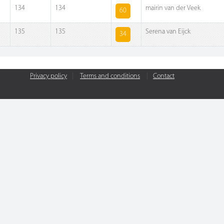
134
134
mairin van der Veek
60
135
135
Serena van Eijck
34
Privacy policy
|
Terms and conditions
|
Contact