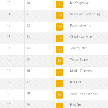
10
10
Bas Wagenaar
111
11
11
Serge van Toorenburg
179
12
12
Ruud Bekkering
169
13
13
Claudia van Hees
156
14
14
Jeremy Talen
174
15
15
Wessel Kuiper
18
16
16
Martijn Driessen
184
17
17
Rick Hof
151
18
18
Jeroen van der Ploeg
80
19
19
Paul Smit
85