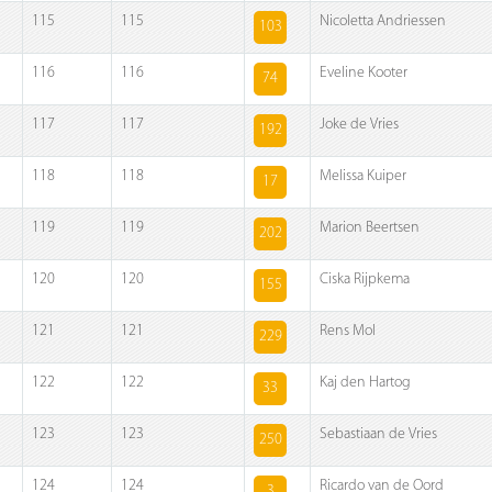
115
115
Nicoletta Andriessen
103
116
116
Eveline Kooter
74
117
117
Joke de Vries
192
118
118
Melissa Kuiper
17
119
119
Marion Beertsen
202
120
120
Ciska Rijpkema
155
121
121
Rens Mol
229
122
122
Kaj den Hartog
33
123
123
Sebastiaan de Vries
250
124
124
Ricardo van de Oord
3