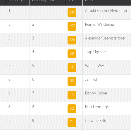
Ranking
Category rank
Bib
Name
1
1
Arnold van het Nederend
246
2
2
Reinier Wardenaar
193
3
3
Alexander Beemsterboer
226
4
4
Jaap Ligthart
69
5
5
Wouter Wester
142
6
6
Jan Hoff
98
7
7
Danny Kuiper
15
8
8
Nick Lennings
52
9
9
Corwin Exalto
71