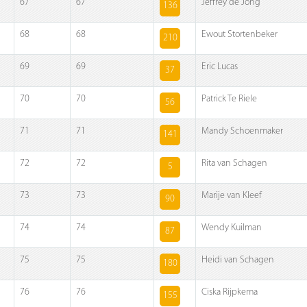
67
67
Jeffrey de Jong
136
68
68
Ewout Stortenbeker
210
69
69
Eric Lucas
37
70
70
Patrick Te Riele
56
71
71
Mandy Schoenmaker
141
72
72
Rita van Schagen
5
73
73
Marije van Kleef
90
74
74
Wendy Kuilman
87
75
75
Heidi van Schagen
180
76
76
Ciska Rijpkema
155