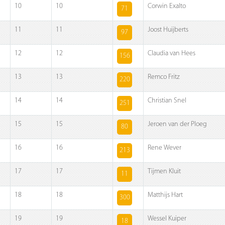
10
10
Corwin Exalto
71
11
11
Joost Huijberts
97
12
12
Claudia van Hees
156
13
13
Remco Fritz
220
14
14
Christian Snel
251
15
15
Jeroen van der Ploeg
80
16
16
Rene Wever
213
17
17
Tijmen Kluit
11
18
18
Matthijs Hart
300
19
19
Wessel Kuiper
18