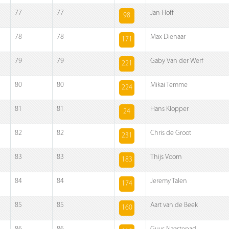
77
77
Jan Hoff
98
78
78
Max Dienaar
171
79
79
Gaby Van der Werf
221
80
80
Mikai Temme
224
81
81
Hans Klopper
24
82
82
Chris de Groot
231
83
83
Thijs Voorn
183
84
84
Jeremy Talen
174
85
85
Aart van de Beek
160