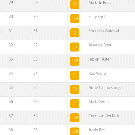
29
29
Mark de Reus
92
30
30
Ferry Knol
164
31
31
Sheridan Waterval
2
32
32
Jesse de Boer
13
33
33
Fabian Fluiter
139
34
34
Rob Wams
21
35
35
Anne-Carina Kraaijo
50
36
36
Mark Bonne
51
37
37
Coen van der Kolk
148
38
38
Justin Bot
228