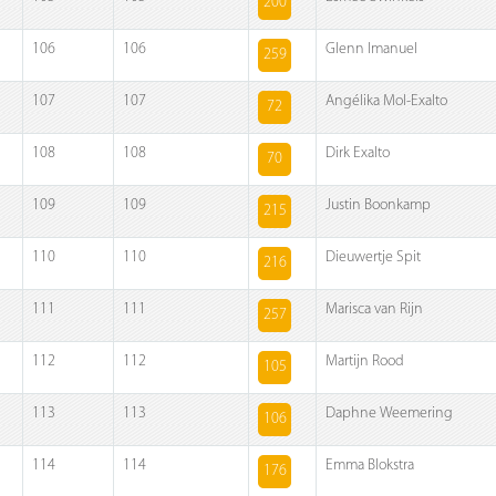
200
106
106
Glenn Imanuel
259
107
107
Angélika Mol-Exalto
72
108
108
Dirk Exalto
70
109
109
Justin Boonkamp
215
110
110
Dieuwertje Spit
216
111
111
Marisca van Rijn
257
112
112
Martijn Rood
105
113
113
Daphne Weemering
106
114
114
Emma Blokstra
176