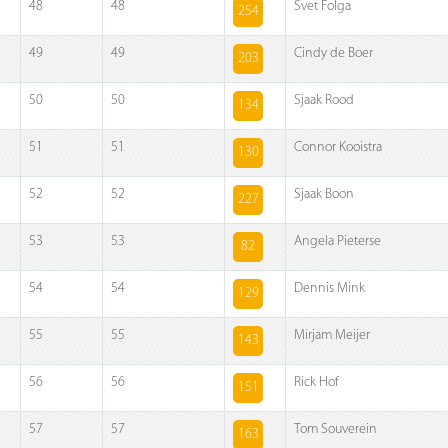
48
48
Svet Folga
254
49
49
Cindy de Boer
203
50
50
Sjaak Rood
134
51
51
Connor Kooistra
130
52
52
Sjaak Boon
227
53
53
Angela Pieterse
82
54
54
Dennis Mink
129
55
55
Mirjam Meijer
143
56
56
Rick Hof
151
57
57
Tom Souverein
163