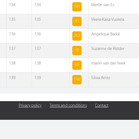
134
134
Merlin van Es
181
135
135
Veera-Kaisa Vuorela
63
136
136
Angelique Badal
263
137
137
Suzanne de Ridder
10
138
138
mairin van der Veek
60
139
139
Silvia Arntz
196
Privacy policy
|
Terms and conditions
|
Contact