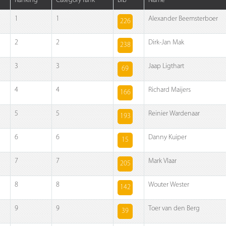
Ranking
Category rank
Bib
Name
1
1
Alexander Beemsterboer
226
2
2
Dirk-Jan Mak
238
3
3
Jaap Ligthart
69
4
4
Richard Maijers
166
5
5
Reinier Wardenaar
193
6
6
Danny Kuiper
15
7
7
Mark Vlaar
205
8
8
Wouter Wester
142
9
9
Toer van den Berg
39