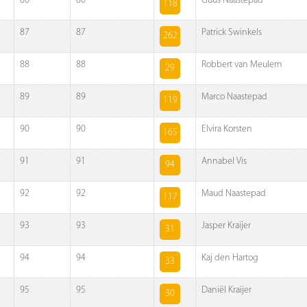
86
86
Guus Naastepad
118
87
87
Patrick Swinkels
262
88
88
Robbert van Meulem
29
89
89
Marco Naastepad
119
90
90
Elvira Korsten
165
91
91
Annabel Vis
94
92
92
Maud Naastepad
117
93
93
Jasper Kraijer
31
94
94
Kaj den Hartog
33
95
95
Daniël Kraijer
30