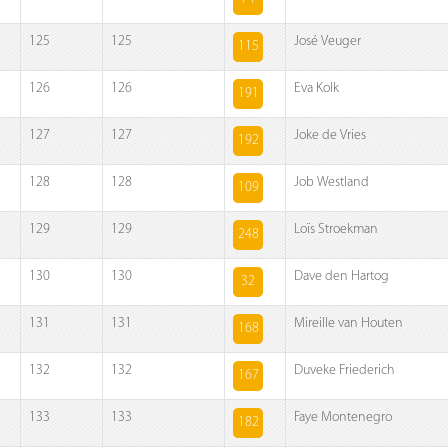
125
125
José Veuger
115
126
126
Eva Kolk
191
127
127
Joke de Vries
192
128
128
Job Westland
109
129
129
Loïs Stroekman
248
130
130
Dave den Hartog
32
131
131
Mireille van Houten
168
132
132
Duveke Friederich
167
133
133
Faye Montenegro
182