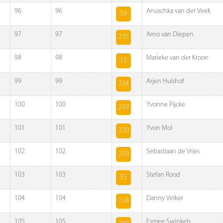
96
96
Anuschka van der Veek
59
97
97
Arno van Diepen
235
98
98
Marieke van der Kroon
12
99
99
Arjen Hulshof
234
100
100
Yvonne Pijcke
239
101
101
Yvon Mol
230
102
102
Sebastiaan de Vries
250
103
103
Stefan Rood
55
104
104
Danny Velker
158
105
105
Esmee Swinkels