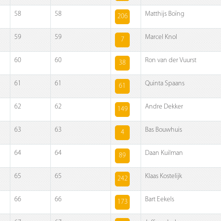
58
58
Matthijs Boïng
206
59
59
Marcel Knol
7
60
60
Ron van der Vuurst
38
61
61
Quinta Spaans
61
62
62
Andre Dekker
149
63
63
Bas Bouwhuis
4
64
64
Daan Kuilman
89
65
65
Klaas Kostelijk
242
66
66
Bart Eekels
173