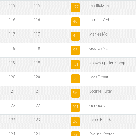
115
115
Jan Blokstra
177
116
116
Jasmijn Verhees
40
117
117
Marlies Mol
41
118
118
Gudron Vis
95
119
119
Shawn op den Camp
131
120
120
Loes Ekhart
185
121
121
Bodine Ruiter
96
122
122
Ger Goos
201
123
123
Jackie Brandon
36
124
124
Eveline Kooter
74