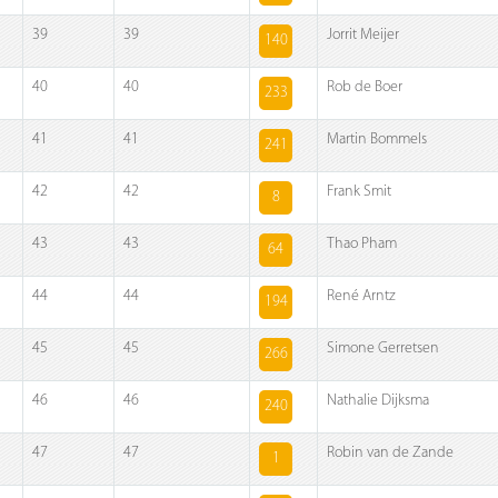
39
39
Jorrit Meijer
140
40
40
Rob de Boer
233
41
41
Martin Bommels
241
42
42
Frank Smit
8
43
43
Thao Pham
64
44
44
René Arntz
194
45
45
Simone Gerretsen
266
46
46
Nathalie Dijksma
240
47
47
Robin van de Zande
1