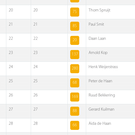
20
20
Thom Spruijt
75
21
21
Paul Smit
85
22
22
Daan Laan
20
23
23
Arnold Kop
137
24
24
Henk Weijerstrass
280
25
25
Peter de Haan
68
26
26
Ruud Bekkering
169
27
27
Gerard Kuilman
88
28
28
Aida de Haan
66