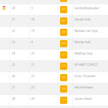
20
3
Gerrita Kleijbeuker
403
21
18
Sander Vuik
367
22
19
Basitaan van Vugt
386
23
4
Nienke Vuik
409
24
20
Matthias Stuij
373
25
21
ACHMET CHATZI
379
26
22
Emre Chioumet
380
27
23
Mitchell Klees
368
28
24
Jeroen Mank
374