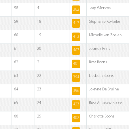
58
41
Jaap Wiersma
362
59
18
Stephanie Kokkeler
417
60
19
Michelle van Zoelen
413
61
20
Jolanda Prins
407
62
21
Rosa Boons
401
63
22
Liesbeth Boons
394
64
23
Joleyne De Bruijne
396
65
24
Rosa Antoranz Boons
423
66
25
Charlotte Boons
402