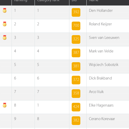
Ranking
Category rank
Bib
Name
1
1
Den Hollander
392
2
2
Roland Keijzer
700
3
3
Sven van Leeuwen
325
4
4
Mark van Velde
387
5
5
Wojciech Sobotzik
381
6
6
Dick Brakband
372
7
7
Arco Vuik
358
8
1
Elke Hagenaars
424
9
8
Cerano Korevaar
382