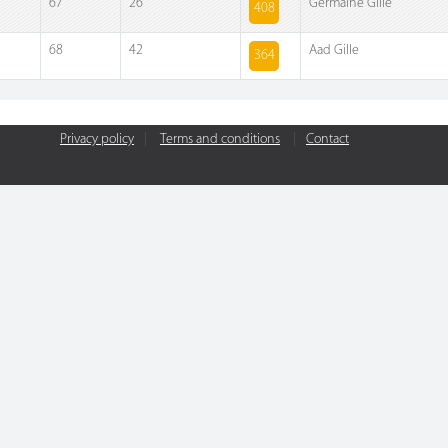
67
26
Germaine Gille
408
68
42
Aad Gille
364
Privacy policy
|
Terms and conditions
|
Contact