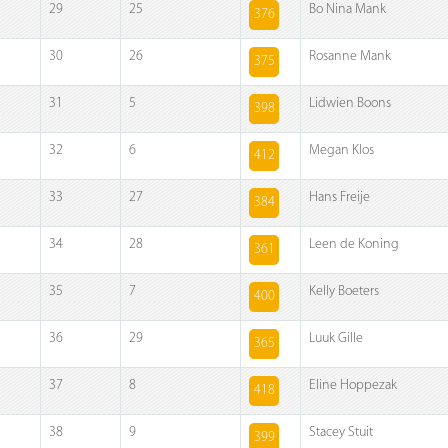
29
25
Bo Nina Mank
376
30
26
Rosanne Mank
375
31
5
Lidwien Boons
398
32
6
Megan Klos
412
33
27
Hans Freije
384
34
28
Leen de Koning
361
35
7
Kelly Boeters
400
36
29
Luuk Gille
365
37
8
Eline Hoppezak
418
38
9
Stacey Stuit
399