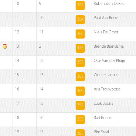
10
9
Ruben den Dekker
388
11
10
Paul Van Berkel
354
12
11
Niels De Groot
366
13
2
Brenda Brandsma
415
14
12
Otte Van der Pluijm
355
15
13
Wouter Jansen
383
16
14
Arie Trouwborst
360
17
15
Luuk Boons
352
18
16
Bart Boons
353
19
17
Pim Staal
385