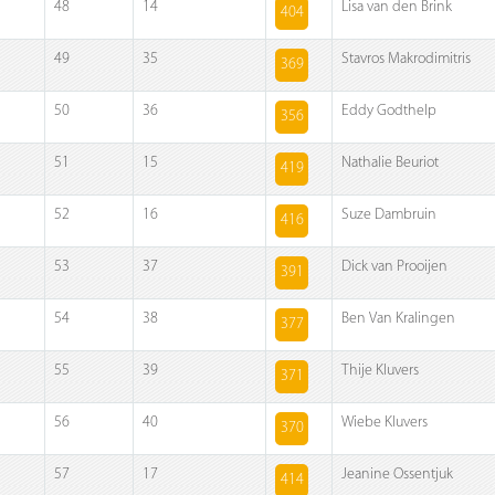
48
14
Lisa van den Brink
404
49
35
Stavros Makrodimitris
369
50
36
Eddy Godthelp
356
51
15
Nathalie Beuriot
419
52
16
Suze Dambruin
416
53
37
Dick van Prooijen
391
54
38
Ben Van Kralingen
377
55
39
Thije Kluvers
371
56
40
Wiebe Kluvers
370
57
17
Jeanine Ossentjuk
414