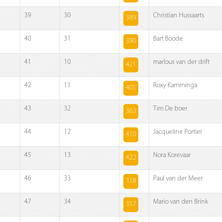
39
30
Christian Hussaarts
389
40
31
Bart Boode
390
41
10
marlous van der drift
421
42
11
Roxy Kamminga
405
43
32
Tim De boer
363
44
12
Jacqueline Portier
410
45
13
Nora Korevaar
422
46
33
Paul van der Meer
318
47
34
Mario van den Brink
357