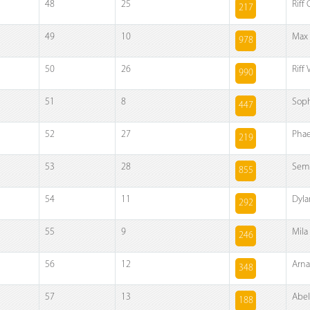
48
25
Riff
217
49
10
Max 
978
50
26
Riff
990
51
8
Soph
447
52
27
Pha
219
53
28
Sem 
855
54
11
Dyla
292
55
9
Mila
246
56
12
Arna
348
57
13
Abel
188