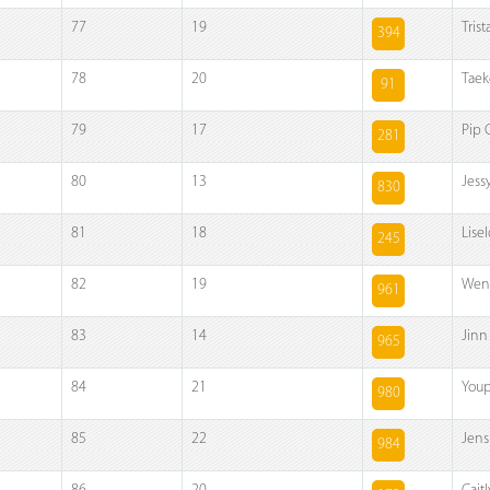
77
19
Tris
394
78
20
Taek
91
79
17
Pip 
281
80
13
Jess
830
81
18
Lise
245
82
19
Wen
961
83
14
Jinn 
965
84
21
Youp
980
85
22
Jens
984