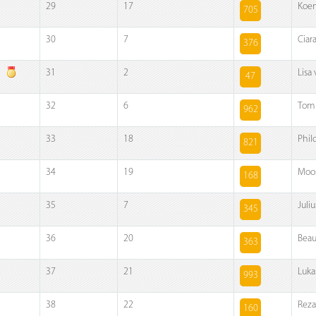
29
17
Koe
705
30
7
Ciar
376
31
2
Lisa
47
32
6
Tom
962
33
18
Phil
821
34
19
Moos
168
35
7
Juliu
345
36
20
Beau
363
37
21
Luka
993
38
22
Reza
160