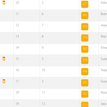
10
2
Felix
227
11
6
Bra
991
12
7
Jesp
366
13
8
Mas
176
14
9
Elma
365
15
3
Suze
374
16
10
Teij
166
17
3
Guus
285
18
11
Nov
367
19
12
Jaxx
214