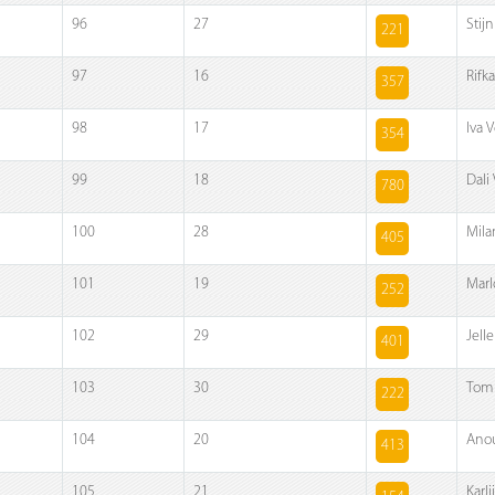
96
27
Stij
221
97
16
Rifk
357
98
17
Iva 
354
99
18
Dali
780
100
28
Mila
405
101
19
Marl
252
102
29
Jell
401
103
30
Tom 
222
104
20
Anou
413
105
21
Karl