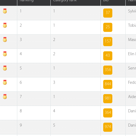
Ranking
Category rank
Bib
Nam
1
1
Sylv
37
2
1
Tobi
25
3
2
Mas
157
4
2
Elin
43
5
1
Sen
356
6
3
Fedo
844
7
1
Aide
981
8
4
Dani
364
9
5
Dani
974