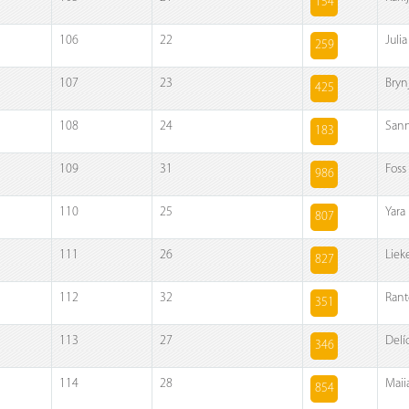
154
106
22
Juli
259
107
23
Bryn
425
108
24
Sann
183
109
31
Foss
986
110
25
Yara 
807
111
26
Liek
827
112
32
Rant
351
113
27
Delí
346
114
28
Maii
854