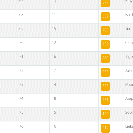
67
13
Emy 
377
68
11
Isold
359
69
15
Tom
703
70
12
Cami
959
71
16
Tigo
863
72
17
Juli
955
73
14
Maxi
375
74
18
Joep
231
75
15
Soph
170
76
16
Liek
412