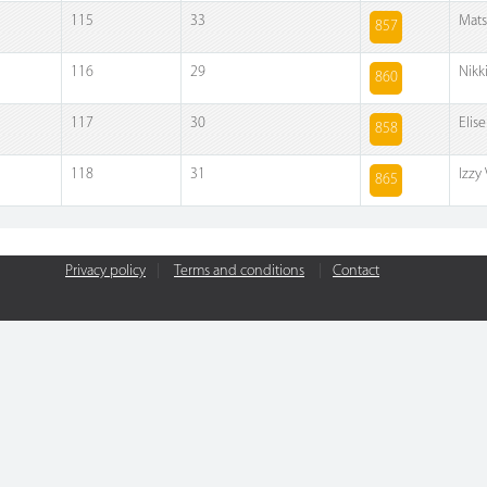
115
33
Mats
857
116
29
Nikk
860
117
30
Elis
858
118
31
Izzy
865
Privacy policy
|
Terms and conditions
|
Contact