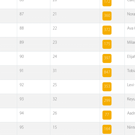
86
20
Cait
172
87
21
Nora
360
88
22
Ava 
372
89
23
Mila
175
90
24
Elij
397
91
31
Tobi
847
92
25
Levi
353
93
32
Keyu
299
94
26
Aadr
77
95
15
Nin
164