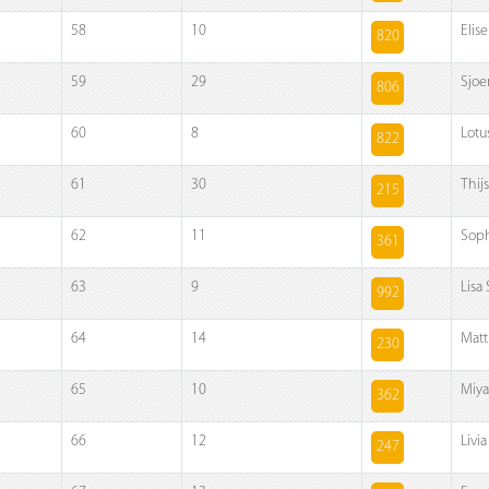
58
10
Elis
820
59
29
Sjoer
806
60
8
Lotu
822
61
30
Thij
215
62
11
Soph
361
63
9
Lisa
992
64
14
Matt
230
65
10
Miya
362
66
12
Livi
247