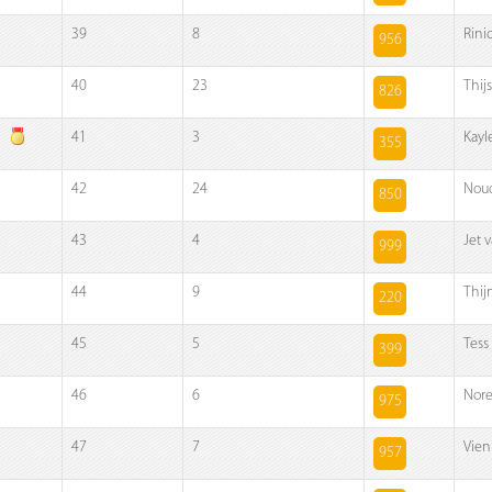
39
8
Rini
956
40
23
Thij
826
41
3
Kayl
355
42
24
Noud
850
43
4
Jet 
999
44
9
Thi
220
45
5
Tess
399
46
6
Nore
975
47
7
Vien
957