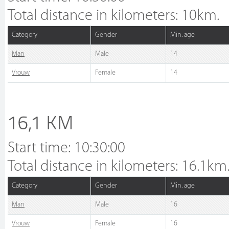
Total distance in kilometers: 10km.
Category
Gender
Min. age
Man
Male
14
Vrouw
Female
14
16,1 KM
Start time: 10:30:00
Total distance in kilometers: 16.1km
Category
Gender
Min. age
Man
Male
16
Vrouw
Female
16