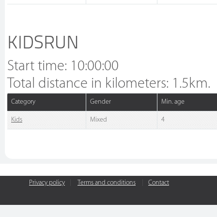
KIDSRUN
Start time: 10:00:00
Total distance in kilometers: 1.5km.
Category
Gender
Min. age
Kids
Mixed
4
Privacy policy
|
Terms and conditions
|
Contact